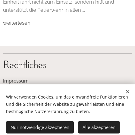
Einheit fährt nicht zum Einsatz, sondern hilft und
unterstützt die Feuerwehr in allen ...
weiterlesen ...
Rechtliches
Impressum
Datenschutz
Wir verwenden Cookies, um das einwandfreie Funktionieren
und die Sicherheit der Website zu gewährleisten und eine
bestmögliche Nutzererfahrung zu bieten.
© Löschgruppe Wulferdingsen . Bergkirchener Str. 316 . 32549
Bad Oeynhausen . Webmaster: Marc Bentrup
Nur notwendige akzeptieren
Alle akzeptieren
Cookies